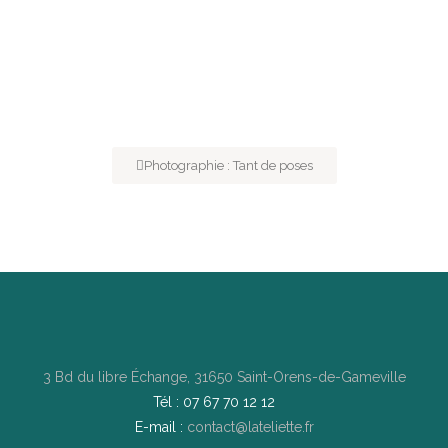
Photographie : Tant de poses
3 Bd du libre Échange, 31650 Saint-Orens-de-Gameville
Tél : 07 67 70 12 12
E-mail :
contact@lateliette.fr